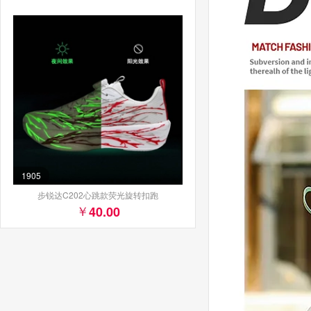
1905
步锐达C202心跳款荧光旋转扣跑
40.00