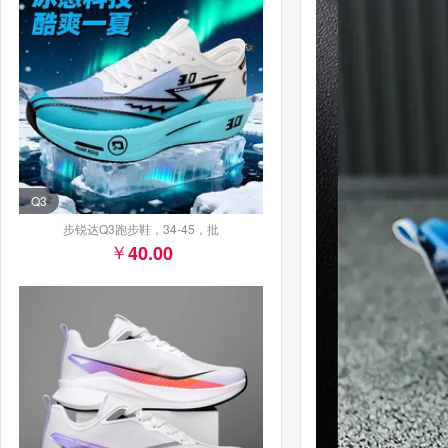
Q3
步锐达Q3跑步鞋，34-45，批
40.00