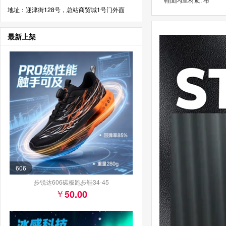
地址：迎津街128号，总站商贸城1号门外面
最新上架
606
步锐达606碳板跑步鞋34-45
50.00